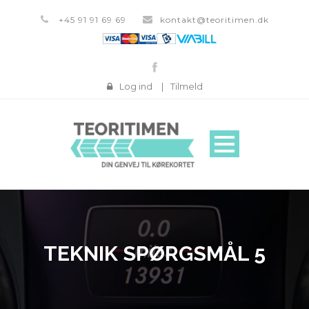
+45 91 91 69 69
kontakt@teoritimen.dk
Log ind
|
Tilmeld
TEKNIK SPØRGSMÅL 5