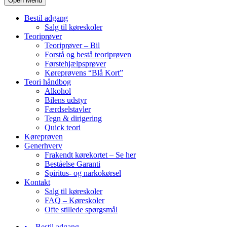
Open Menu
Bestil adgang
Salg til køreskoler
Teoriprøver
Teoriprøver – Bil
Forstå og bestå teoriprøven
Førstehjælpsprøver
Køreprøvens “Blå Kort”
Teori håndbog
Alkohol
Bilens udstyr
Færdselstavler
Tegn & dirigering
Quick teori
Køreprøven
Generhverv
Frakendt kørekortet – Se her
Beståelse Garanti
Spiritus- og narkokørsel
Kontakt
Salg til køreskoler
FAQ – Køreskoler
Ofte stillede spørgsmål
Bestil adgang