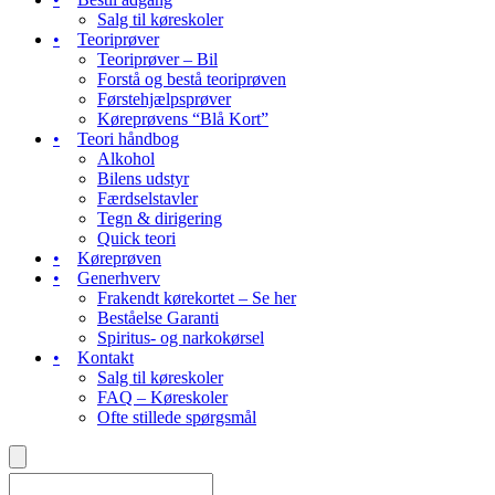
Salg til køreskoler
Teoriprøver
Teoriprøver – Bil
Forstå og bestå teoriprøven
Førstehjælpsprøver
Køreprøvens “Blå Kort”
Teori håndbog
Alkohol
Bilens udstyr
Færdselstavler
Tegn & dirigering
Quick teori
Køreprøven
Generhverv
Frakendt kørekortet – Se her
Beståelse Garanti
Spiritus- og narkokørsel
Kontakt
Salg til køreskoler
FAQ – Køreskoler
Ofte stillede spørgsmål