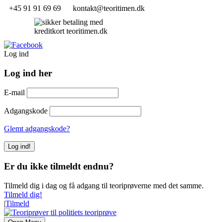
+45 91 91 69 69
kontakt@teoritimen.dk
Log ind
Log ind her
E-mail
Adgangskode
Glemt adgangskode?
Er du ikke tilmeldt endnu?
Tilmeld dig i dag og få adgang til teoriprøverne med det samme.
Tilmeld dig!
|
Tilmeld