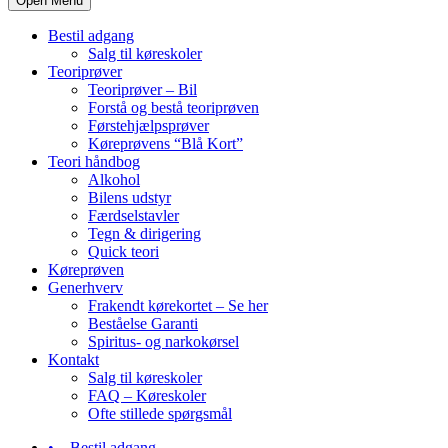
Open Menu
Bestil adgang
Salg til køreskoler
Teoriprøver
Teoriprøver – Bil
Forstå og bestå teoriprøven
Førstehjælpsprøver
Køreprøvens “Blå Kort”
Teori håndbog
Alkohol
Bilens udstyr
Færdselstavler
Tegn & dirigering
Quick teori
Køreprøven
Generhverv
Frakendt kørekortet – Se her
Beståelse Garanti
Spiritus- og narkokørsel
Kontakt
Salg til køreskoler
FAQ – Køreskoler
Ofte stillede spørgsmål
Bestil adgang