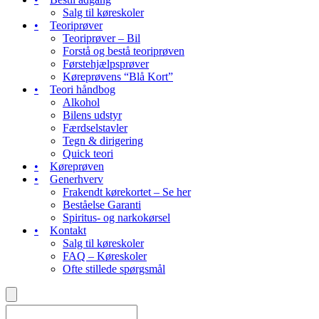
Salg til køreskoler
Teoriprøver
Teoriprøver – Bil
Forstå og bestå teoriprøven
Førstehjælpsprøver
Køreprøvens “Blå Kort”
Teori håndbog
Alkohol
Bilens udstyr
Færdselstavler
Tegn & dirigering
Quick teori
Køreprøven
Generhverv
Frakendt kørekortet – Se her
Beståelse Garanti
Spiritus- og narkokørsel
Kontakt
Salg til køreskoler
FAQ – Køreskoler
Ofte stillede spørgsmål