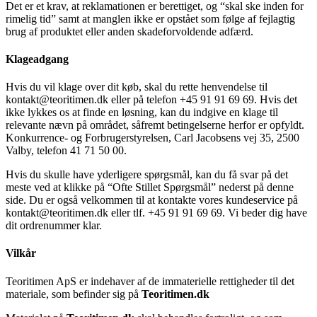
Det er et krav, at reklamationen er berettiget, og “skal ske inden for
rimelig tid” samt at manglen ikke er opstået som følge af fejlagtig
brug af produktet eller anden skadeforvoldende adfærd.
Klageadgang
Hvis du vil klage over dit køb, skal du rette henvendelse til
kontakt@teoritimen.dk eller på telefon +45 91 91 69 69. Hvis det
ikke lykkes os at finde en løsning, kan du indgive en klage til
relevante nævn på området, såfremt betingelserne herfor er opfyldt.
Konkurrence- og Forbrugerstyrelsen, Carl Jacobsens vej 35, 2500
Valby, telefon 41 71 50 00.
Hvis du skulle have yderligere spørgsmål, kan du få svar på det
meste ved at klikke på “Ofte Stillet Spørgsmål” nederst på denne
side. Du er også velkommen til at kontakte vores kundeservice på
kontakt@teoritimen.dk eller tlf. +45 91 91 69 69. Vi beder dig have
dit ordrenummer klar.
Vilkår
Teoritimen ApS er indehaver af de immaterielle rettigheder til det
materiale, som befinder sig på
Teoritimen.dk