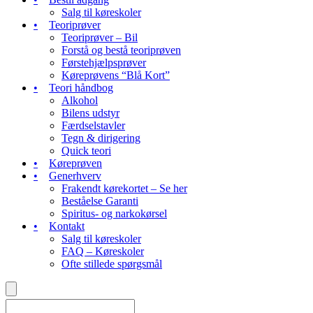
Salg til køreskoler
Teoriprøver
Teoriprøver – Bil
Forstå og bestå teoriprøven
Førstehjælpsprøver
Køreprøvens “Blå Kort”
Teori håndbog
Alkohol
Bilens udstyr
Færdselstavler
Tegn & dirigering
Quick teori
Køreprøven
Generhverv
Frakendt kørekortet – Se her
Beståelse Garanti
Spiritus- og narkokørsel
Kontakt
Salg til køreskoler
FAQ – Køreskoler
Ofte stillede spørgsmål