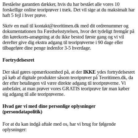
Beståelse garantien dækker, hvis du har bestået alle vores 10
forskellige online teoriprøver i træk. Det vil sige at du maksimalt har
haft 5 fejl i hver prøve.
Skriv en mail til kontakt@teoritimen.dk med dit ordrenummer og
dokumentationen fra Færdselsstyrelsen, hvor det tydeligt fremgår på
din kørekorts-ansøgning at du ikke bestod første gang og vi vil
derefter give dig ekstra adgang til teoriprøverne i 90 dage eller
tilbageføre dine penge indenfor 3-5 hverdage.
Fortrydelsesret
Der skal gøres opmærksomhed på, at der
IKKE
ydes fortrydelsesret
på køb af digitale produkter såsom teoriprøver på Teoritimen.dk, da
der efter betalingen vil være direkte adgang til teoriprøverne. Vi
anbefaler, at man prøver vores GRATIS teoriprøve før man køber
sig adgang til alle teoriprøverne.
Hvad gør vi med dine personlige oplysninger
(persondatapolitik)
For at du kan indgå aftale med os, har vi brug for følgende
oplysninger: