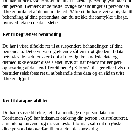
Du har, under visse forhold, ret til at få slettet personoplysninger om
din person. Bemærk at de fleste lovlige behandlinger af persondata
ikke er omfattet af denne rettighed. Såfremt du har givet samtykke til
behandling af dine persondata kan du trække dit samtykke tilbage,
hvorved relaterede data slettes
Ret til begrænset behandling
Du har i visse tilfælde ret til at suspendere behandlingen af dine
persondata. Dette vil være gældende såfremt rigtigheden af data
betvivles, hvis du ønsker kopi af ulovligt behandlede data og
dermed ikke ønsker disse slettet, hvis du har behov for længere
opbevaring af data end Teoritimen ApS formål tilsiger eller hvis du
bestrider selskabets ret til at behandle dine data og en sådan tvist
ikke er afgjort.
Ret til dataportabilitet
Du har, i visse tilfælde, ret til at modtage de persondata som
Teoritimen ApS har indsamlet omkring din person i et struktureret,
almindeligt anvendt og maskinlæsbart format, såfremt du ønsker
dine persondata overført til en anden dataansvarlig