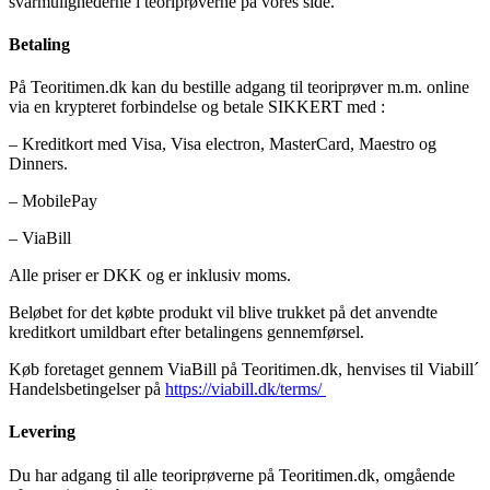
svarmulighederne i teoriprøverne på vores side.
Betaling
På Teoritimen.dk kan du bestille adgang til teoriprøver m.m. online
via en krypteret forbindelse og betale SIKKERT med :
– Kreditkort med Visa, Visa electron, MasterCard, Maestro og
Dinners.
– MobilePay
– ViaBill
Alle priser er DKK og er inklusiv moms.
Beløbet for det købte produkt vil blive trukket på det anvendte
kreditkort umildbart efter betalingens gennemførsel.
Køb foretaget gennem ViaBill på Teoritimen.dk, henvises til Viabill´
Handelsbetingelser på
https://viabill.dk/terms/
Levering
Du har adgang til alle teoriprøverne på Teoritimen.dk, omgående