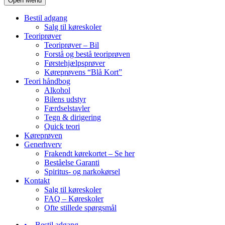
Open Menu
Bestil adgang
Salg til køreskoler
Teoriprøver
Teoriprøver – Bil
Forstå og bestå teoriprøven
Førstehjælpsprøver
Køreprøvens “Blå Kort”
Teori håndbog
Alkohol
Bilens udstyr
Færdselstavler
Tegn & dirigering
Quick teori
Køreprøven
Generhverv
Frakendt kørekortet – Se her
Beståelse Garanti
Spiritus- og narkokørsel
Kontakt
Salg til køreskoler
FAQ – Køreskoler
Ofte stillede spørgsmål
Bestil adgang