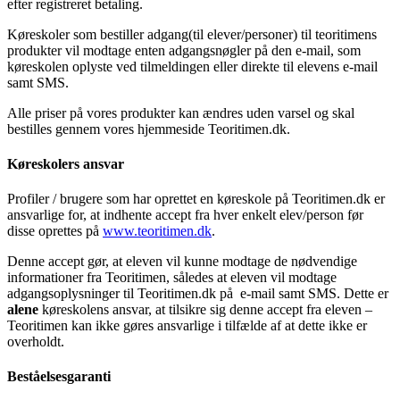
efter registreret betaling.
Køreskoler som bestiller adgang(til elever/personer) til teoritimens
produkter vil modtage enten adgangsnøgler på den e-mail, som
køreskolen oplyste ved tilmeldingen eller direkte til elevens e-mail
samt SMS.
Alle priser på vores produkter kan ændres uden varsel og skal
bestilles gennem vores hjemmeside Teoritimen.dk.
Køreskolers ansvar
Profiler / brugere som har oprettet en køreskole på Teoritimen.dk er
ansvarlige for, at indhente accept fra hver enkelt elev/person før
disse oprettes på
www.teoritimen.dk
.
Denne accept gør, at eleven vil kunne modtage de nødvendige
informationer fra Teoritimen, således at eleven vil modtage
adgangsoplysninger til Teoritimen.dk på e-mail samt SMS. Dette er
alene
køreskolens ansvar, at tilsikre sig denne accept fra eleven –
Teoritimen kan ikke gøres ansvarlige i tilfælde af at dette ikke er
overholdt.
Beståelsesgaranti