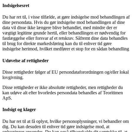
Indsigelsesret
Du har ret til, i visse tilfælde, at gøre indsigelse mod behandlingen af
dine persondata. Hvis du gør indsigelse mod behandlingen af dine
data vil disse ikke længere blive behandlet, med mindre der er
vægtigt legitime grunde hertil, eller behandlingen er nødvendig for
fastlæggelse eller forsvar af et retskrav. Såfremt dine data behandles
til brug for direkte markedsføring kan du til enhver tid gøre
indsigelse herimod, hvilket medfører et stop for en sådan behandling
Udøvelse af rettigheder
Disse rettigheder følger af EU persondataforordningen og/eller lokal
lovgivning.
Disse rettigheder er ikke absolutte rettigheder, men rettigheder du
kan udøve alt efter hvorledes persondata behandles af Teoritimen
ApS.
Indsigt og klager
Du har ret til at få oplyst, hvilke personoplysninger, vi behandler om
dig. Du kan desuden til enhver tid gøre indsigelse mod, at
oplysninger anvendes. Du kan også tilbagekalde dit samtykke til, at