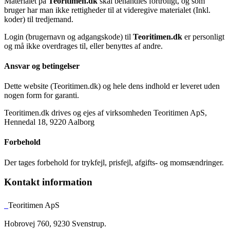
Materialet på
Teoritimen.dk
skal behandles fortroligt, og som
bruger har man ikke rettigheder til at videregive materialet (Inkl.
koder) til tredjemand.
Login (brugernavn og adgangskode) til
Teoritimen.dk
er personligt
og må ikke overdrages til, eller benyttes af andre.
Ansvar og betingelser
Dette website (Teoritimen.dk) og hele dens indhold er leveret uden
nogen form for garanti.
Teoritimen.dk drives og ejes af virksomheden Teoritimen ApS,
Hennedal 18, 9220 Aalborg
Forbehold
Der tages forbehold for trykfejl, prisfejl, afgifts- og momsændringer.
Kontakt information
Teoritimen ApS
Hobrovej 760, 9230 Svenstrup.