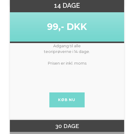
14 DAGE
99,- DKK
Adgang til alle
teoriprøverne i 14 dage.
Prisen er inkl. moms
BUY NOW
30 DAGE