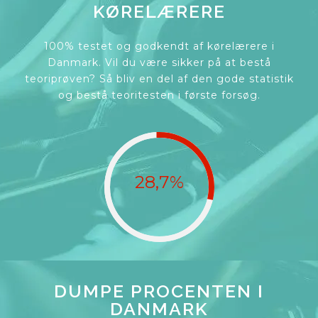
KØRELÆRERE
100% testet og godkendt af kørelærere i
Danmark. Vil du være sikker på at bestå
teoriprøven? Så bliv en del af den gode statistik
og bestå teoritesten i første forsøg.
28,7%
DUMPE PROCENTEN I
DANMARK