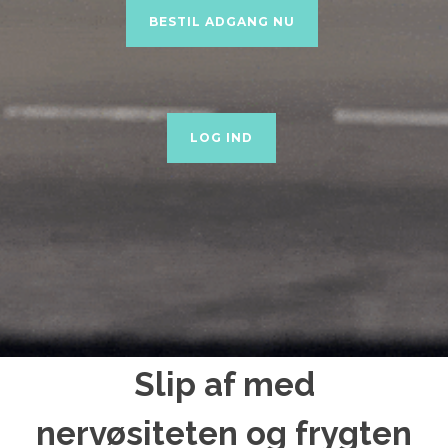
BESTIL ADGANG NU
LOG IND
Slip af med
nervøsiteten og frygten