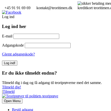
+45 91 91 69 69
kontakt@teoritimen.dk
Log ind
Log ind her
E-mail
Adgangskode
Glemt adgangskode?
Er du ikke tilmeldt endnu?
Tilmeld dig i dag og få adgang til teoriprøverne med det samme.
Tilmeld dig!
|
Tilmeld
Open Menu
Bestil adgang