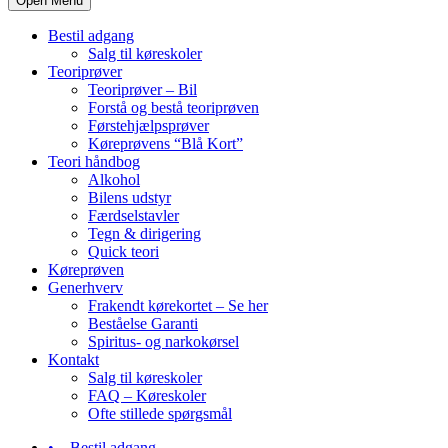
Open Menu
Bestil adgang
Salg til køreskoler
Teoriprøver
Teoriprøver – Bil
Forstå og bestå teoriprøven
Førstehjælpsprøver
Køreprøvens “Blå Kort”
Teori håndbog
Alkohol
Bilens udstyr
Færdselstavler
Tegn & dirigering
Quick teori
Køreprøven
Generhverv
Frakendt kørekortet – Se her
Beståelse Garanti
Spiritus- og narkokørsel
Kontakt
Salg til køreskoler
FAQ – Køreskoler
Ofte stillede spørgsmål
Bestil adgang