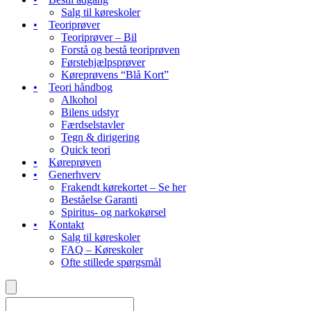
Salg til køreskoler
Teoriprøver
Teoriprøver – Bil
Forstå og bestå teoriprøven
Førstehjælpsprøver
Køreprøvens “Blå Kort”
Teori håndbog
Alkohol
Bilens udstyr
Færdselstavler
Tegn & dirigering
Quick teori
Køreprøven
Generhverv
Frakendt kørekortet – Se her
Beståelse Garanti
Spiritus- og narkokørsel
Kontakt
Salg til køreskoler
FAQ – Køreskoler
Ofte stillede spørgsmål